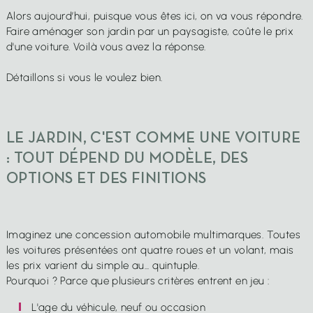
Mentions légales
Confidentialité
Cookies
Alors aujourd’hui, puisque vous êtes ici, on va vous répondre.
© 2026 Henri Mignon - Réalisation David Mourré
Faire aménager son jardin par un paysagiste, coûte le prix
d'une voiture. Voilà vous avez la réponse.
Détaillons si vous le voulez bien.
LE JARDIN, C'EST COMME UNE VOITURE
: TOUT DÉPEND DU MODÈLE, DES
OPTIONS ET DES FINITIONS
Imaginez une concession automobile multimarques. Toutes
les voitures présentées ont quatre roues et un volant, mais
les prix varient du simple au... quintuple.
Pourquoi ? Parce que plusieurs critères entrent en jeu :
L'age du véhicule, neuf ou occasion