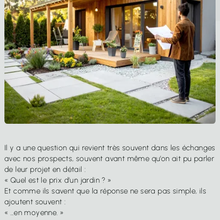
EN SAVOIR PLUS
4.7/5
4.8/5
95 avis
45 avis certifiés
02 97 37 78 78
Il y a une question qui revient très souvent dans les échanges
Ouvert du Lundi au Samedi
avec nos prospects, souvent avant même qu’on ait pu parler
De 8h30 à 12h00 et de 13h30 à 18h00
de leur projet en détail :
« Quel est le prix d’un jardin ? »
Locguénolé - 56700 KERVIGNAC
Et comme ils savent que la réponse ne sera pas simple, ils
ajoutent souvent :
« …en moyenne. »