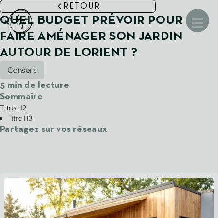
RETOUR
QUEL BUDGET PRÉVOIR POUR
FAIRE AMÉNAGER SON JARDIN
Accueil
AUTOUR DE LORIENT ?
La maison Mignon
Nos jardins
Conseils
5
min de lecture
Accompagnement et Études
Sommaire
Aménagements paysagers
Titre H2
Titre H3
Pépinière et Équipements
Partagez sur vos réseaux
Les étapes de votre projet
Conseils et Actus
Contact et Devis
COMMENT SE PROTÉGER DU VIS-À-VIS DANS SON
★★★★★
JARDIN ? 3 SOLUTIONS NATURELLES ET ESTHÉTIQUES