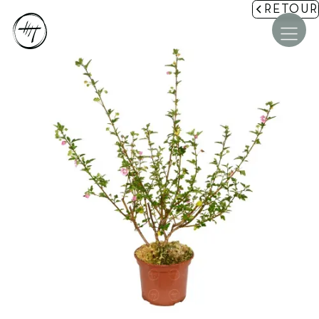
RETOUR
Accueil
La maison Mignon
Nos jardins
Accompagnement et Études
Aménagements paysagers
Pépinière et Équipements
Les étapes de votre projet
Conseils et Actus
Contact et Devis
COMMENT SE PROTÉGER DU VIS-À-VIS DANS SON
★★★★★
JARDIN ? 3 SOLUTIONS NATURELLES ET ESTHÉTIQUES