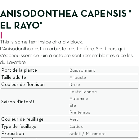
EN SAVOIR PLUS
ANISODONTHEA CAPENSIS '
4.7/5
4.8/5
96 avis
45 avis certifiés
EL RAYO'
|
This is some text inside of a div block.
L'Anisodonthea est un arbuste très florifère. Ses fleurs qui
s'épanouissent de juin à octobre sont ressemblantes à celles
du Lavatère.
Port de la plante
Buissonnant
Taille adulte
Arbuste
02 97 37 78 78
Couleur de floraison
Rose
Toute l'année
Ouvert du Lundi au Samedi
Automne
Saison d'intérêt
De 8h30 à 12h00 et de 13h30 à 18h00
Été
Printemps
Locguénolé - 56700 KERVIGNAC
Couleur de feuillage
Vert
Type de feuillage
Caduc
Exposition
Soleil / Mi-ombre