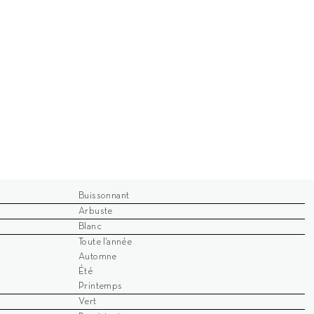
Buissonnant
Arbuste
Blanc
Toute l'année
Automne
Été
Printemps
Vert