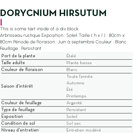
EN SAVOIR PLUS
DORYCNIUM HIRSUTUM
4.7/5
4.8/5
96 avis
45 avis certifiés
|
This is some text inside of a div block.
Arbrisseau rustique Exposition : Soleil Taille ( h x l ) : 80cm x
80cm Période de floraison : Juin à septembre Couleur : Blanc
Feuillage : Persistant
Port de la plante
Étalé
Taille adulte
Plante basse
Couleur de floraison
Blanc
Toute l'année
02 97 37 78 78
Automne
Saison d'intérêt
Été
Ouvert du Lundi au Samedi
Printemps
De 8h30 à 12h00 et de 13h30 à 18h00
Couleur de feuillage
Argenté
Type de feuillage
Persistant
Locguénolé - 56700 KERVIGNAC
Exposition
Soleil
Condition de sol
Sol sec
Niveau d'entretien
Entretien modéré