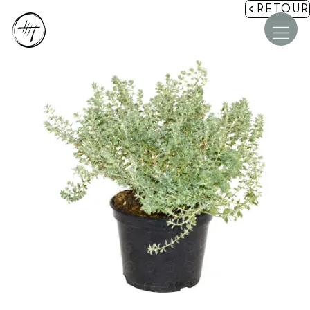
RETOUR
Accueil
La maison Mignon
Nos jardins
Accompagnement et Études
Aménagements paysagers
Pépinière et Équipements
Les étapes de votre projet
Conseils et Actus
Contact et Devis
COMMENT SE PROTÉGER DU VIS-À-VIS DANS SON
★★★★★
JARDIN ? 3 SOLUTIONS NATURELLES ET ESTHÉTIQUES