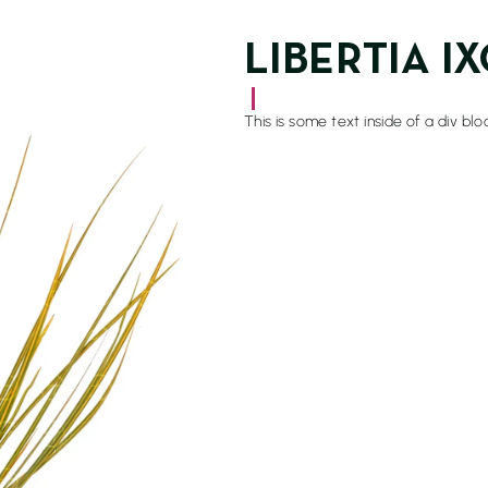
L'entreprise
Accueil
LIBERTIA I
La maison Mignon
Nos jardins
|
This is some text inside of a div blo
 VIS-À-VIS
TIONS
UES
 SAVOIR PLUS
gales
Confidentialité
Cookies
© 2026 Henri Mignon - Réalisation 