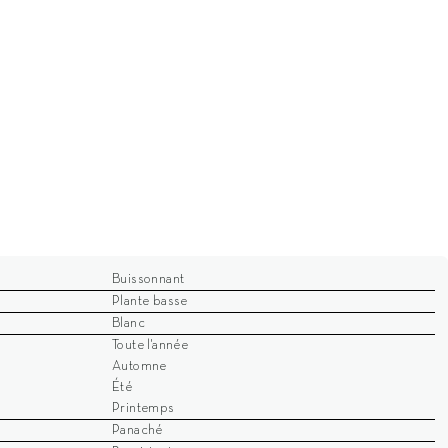
Buissonnant
Plante basse
Blanc
Toute l'année
Automne
Été
Printemps
Panaché