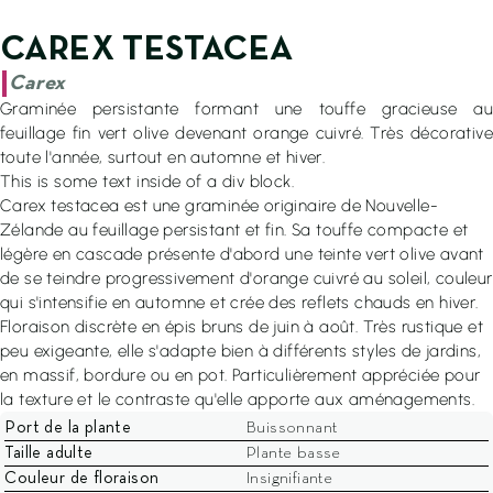
EN SAVOIR PLUS
CAREX TESTACEA
4.7/5
4.8/5
96 avis
45 avis certifiés
|
Carex
Graminée persistante formant une touffe gracieuse au
feuillage fin vert olive devenant orange cuivré. Très décorative
toute l'année, surtout en automne et hiver.
This is some text inside of a div block.
Carex testacea est une graminée originaire de Nouvelle-
Zélande au feuillage persistant et fin. Sa touffe compacte et
légère en cascade présente d'abord une teinte vert olive avant
de se teindre progressivement d'orange cuivré au soleil, couleur
02 97 37 78 78
qui s'intensifie en automne et crée des reflets chauds en hiver.
Floraison discrète en épis bruns de juin à août. Très rustique et
Ouvert du Lundi au Samedi
peu exigeante, elle s'adapte bien à différents styles de jardins,
De 8h30 à 12h00 et de 13h30 à 18h00
en massif, bordure ou en pot. Particulièrement appréciée pour
la texture et le contraste qu'elle apporte aux aménagements.
Locguénolé - 56700 KERVIGNAC
Port de la plante
Buissonnant
Taille adulte
Plante basse
Couleur de floraison
Insignifiante