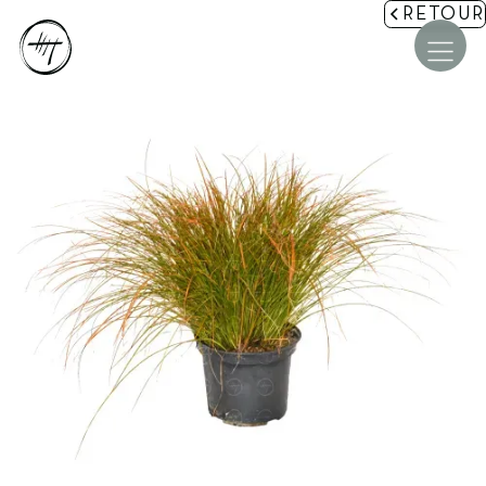
RETOUR
Accueil
La maison Mignon
Nos jardins
Accompagnement et Études
Aménagements paysagers
Pépinière et Équipements
Les étapes de votre projet
Conseils et Actus
Contact et Devis
COMMENT SE PROTÉGER DU VIS-À-VIS DANS SON
★★★★★
JARDIN ? 3 SOLUTIONS NATURELLES ET ESTHÉTIQUES