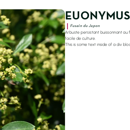
L'entreprise
Accueil
EUONYMUS
La maison Mignon
Nos jardins
|
Fusain du Japon
Arbuste persistant buissonnant au fe
 VIS-À-VIS
facile de culture.
This is some text inside of a div blo
TIONS
UES
 SAVOIR PLUS
gales
Confidentialité
Cookies
© 2026 Henri Mignon - Réalisation 