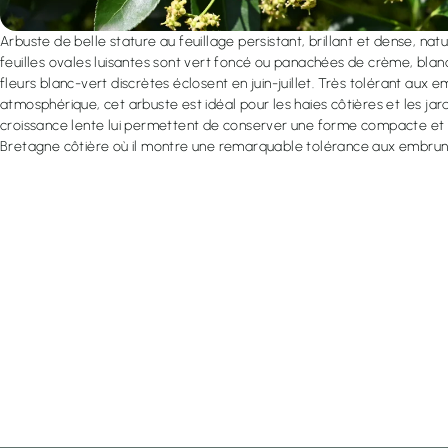
Arbuste de belle stature au feuillage persistant, brillant et dense, na
feuilles ovales luisantes sont vert foncé ou panachées de crème, blanc
fleurs blanc-vert discrètes éclosent en juin-juillet. Très tolérant aux e
atmosphérique, cet arbuste est idéal pour les haies côtières et les jard
croissance lente lui permettent de conserver une forme compacte et r
Bretagne côtière où il montre une remarquable tolérance aux embruns