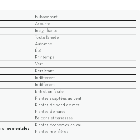
Buissonnant
Arbuste
Insignifiante
Toute l'année
Automne
Été
Printemps
Vert
Persistant
Indifférent
Indifférent
Entretien facile
Plantes adaptées au vent
Plantes de bord de mer
Plantes de haies
Balcons et terrasses
Plantes économes en eau
vironnementales
Plantes mellifères