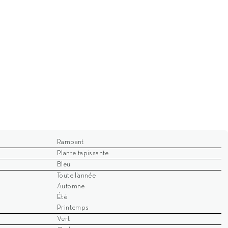
Rampant
Plante tapissante
Bleu
Toute l'année
Automne
Été
Printemps
Vert